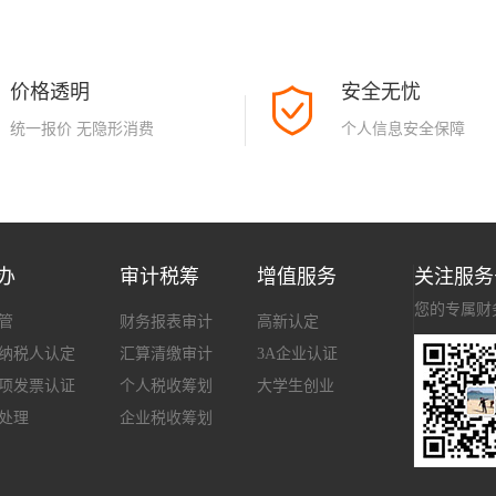
价格透明
安全无忧
统一报价 无隐形消费
个人信息安全保障
办
审计税筹
增值服务
关注服务
您的专属财
管
财务报表审计
高新认定
纳税人认定
汇算清缴审计
3A企业认证
项发票认证
个人税收筹划
大学生创业
处理
企业税收筹划