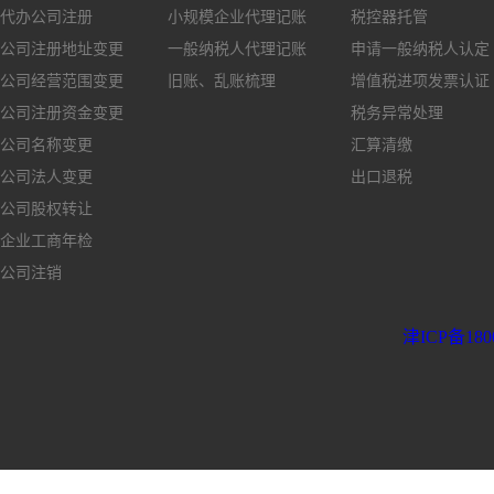
代办公司注册
小规模企业代理记账
税控器托管
公司注册地址变更
一般纳税人代理记账
申请一般纳税人认定
公司经营范围变更
旧账、乱账梳理
增值税进项发票认证
公司注册资金变更
税务异常处理
公司名称变更
汇算清缴
公司法人变更
出口退税
公司股权转让
企业工商年检
公司注销
津ICP备180